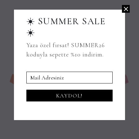
Arctic Bambu Külot
Lavender Bambu Külot
☀️ SUMMER SALE
249.99TL
249.99TL
☀️
Yaza özel fırsat! SUMMER26
koduyla sepette %10 indirim.
KAYDOL!