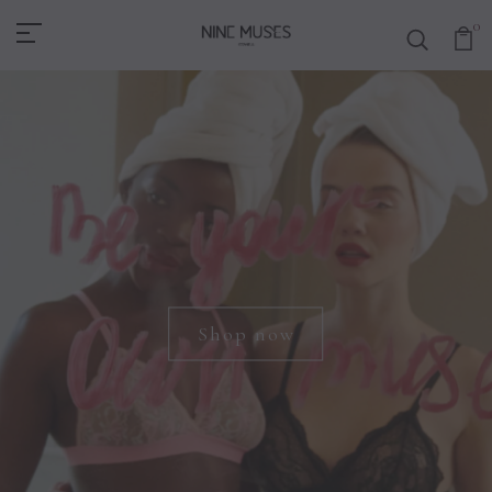
House Of Nine Muses
0
Shop now