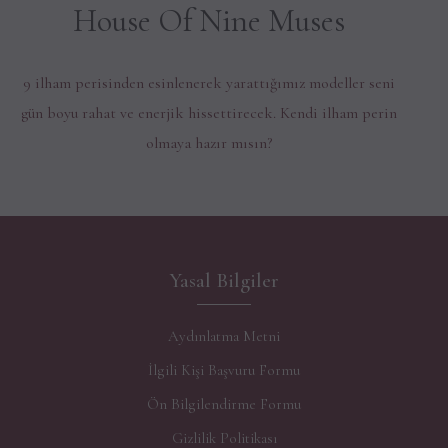
House Of Nine Muses
9 ilham perisinden esinlenerek yarattığımız modeller seni
gün boyu rahat ve enerjik hissettirecek. Kendi ilham perin
olmaya hazır mısın?
Yasal Bilgiler
Aydınlatma Metni
İlgili Kişi Başvuru Formu
Ön Bilgilendirme Formu
Gizlilik Politikası