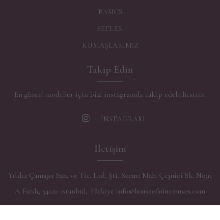
BASICS
SETLER
KUMAŞLARIMIZ
Takip Edin
En güncel modeller için bizi instagramda takip edebilirsiniz.
İNSTAGRAM
İletişim
Yıldız Çamaşır San. ve Tic. Ltd. Şti. Sururi Mah. Çeşnici Sk. No:11
A Fatih, 34120 istanbul, Türkiye info@houseofninemuses.com
0